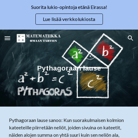
Suorita lukio-opintoja etänä Eirassa!
Skip to main content
Skip to navigation
Lue lisää verkkolukiosta
Pythagoraan lause
Pythagoraan lause sanoo: Kun suorakulmaisen kolmion
kateeteille piirretään neliöt, joiden sivuina on kateetit,
näiden alojen summa on yhtä suuri kuin sen neliön ala,