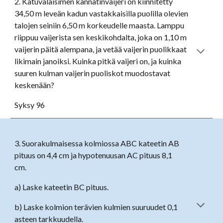
2.
Katuvalaisimen kannatinvaijeri on kiinnitetty
34,50 m leveän kadun vastakkaisilla puolilla olevien
talojen seiniin 6,50 m korkeudelle maasta. Lamppu
riippuu vaijerista sen keskikohdalta, joka on 1,10 m
vaijerin päitä alempana, ja vetää vaijerin puolikkaat
likimain janoiksi. Kuinka pitkä vaijeri on, ja kuinka
suuren kulman vaijerin puoliskot muodostavat
keskenään?
Syksy 96
3. Suorakulmaisessa kolmiossa ABC kateetin AB
pituus on 4,4 cm ja hypotenuusan AC pituus 8,1
cm.
a) Laske kateetin BC pituus.
b) Laske kolmion terävien kulmien suuruudet 0,1
asteen tarkkuudella.