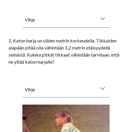
Vihje
2. Katon harja on viiden metrin korkeudella. Tikkaiden
alapään pitää olla vähintään 1,2 metrin etäisyydellä
seinästä. Kuinka pitkät tikkaat vähintään tarvitaan, että
ne yltää katon harjalle?
Vihje