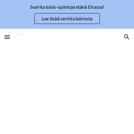
Suorita lukio-opintoja etänä Eirassa!
Skip to main content
Skip to navigation
Lue lisää verkkolukiosta