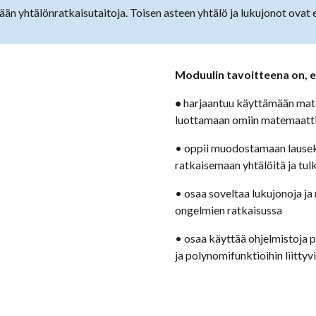
n yhtälönratkaisutaitoja. Toisen asteen yhtälö ja lukujonot ovat er
Moduulin tavoitteena on, e
•
harjaantuu käyttämään mate
luottamaan omiin matemaatti
• oppii muodostamaan lausekk
ratkaisemaan yhtälöitä ja tu
• osaa soveltaa lukujonoja j
ongelmien ratkaisussa
• osaa käyttää ohjelmistoja 
ja polynomifunktioihin liitty