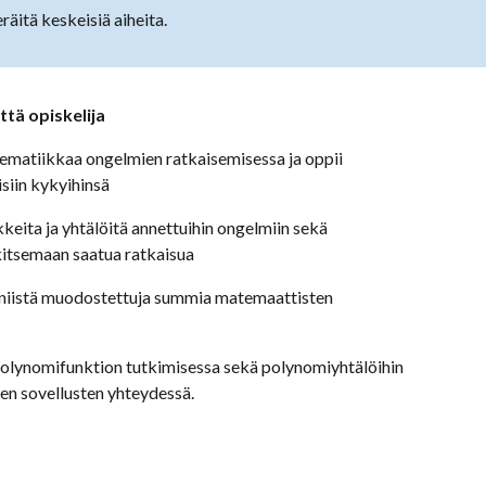
äitä keskeisiä aiheita.
ttä opiskelija
matiikkaa ongelmien ratkaisemisessa ja oppii
siin kykyihinsä
eita ja yhtälöitä annettuihin ongelmiin sekä
lkitsemaan saatua ratkaisua
a niistä muodostettuja summia matemaattisten
polynomifunktion tutkimisessa sekä polynomiyhtälöihin
vien sovellusten yhteydessä.