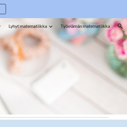
ion
Lyhyt matematiikka
Työelämän matematiikka