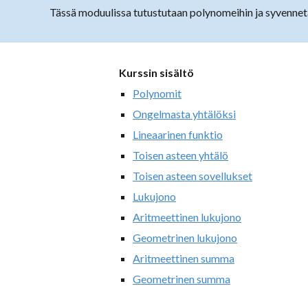
Tässä moduulissa tutustutaan polynomeihin ja syvennetää
Kurssin sisältö
Polynomit
Ongelmasta yhtälöksi
Lineaarinen funktio
Toisen asteen yhtälö
Toisen asteen sovellukset
Lukujono
Aritmeettinen lukujono
Geometrinen lukujono
Aritmeettinen summa
Geometrinen summa