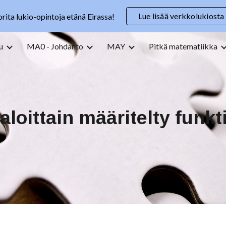
Lue lisää verkkolukiosta
rita lukio-opintoja etänä Eirassa!
ip to main content
Skip to navigat
u
MA0 - Johdanto
MAY
Pitkä matematiikka
aloittain määritelty funkt