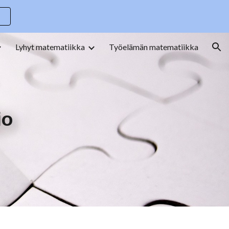
ion
Lyhyt matematiikka
Työelämän matematiikka
io