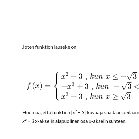
Joten funktion lauseke on
–
Huomaa, että funktion |
x²
3
| kuvaaja saadaan peilaam
–
x²
3
x-akselin alapuolinen osa x-akselin suhteen.