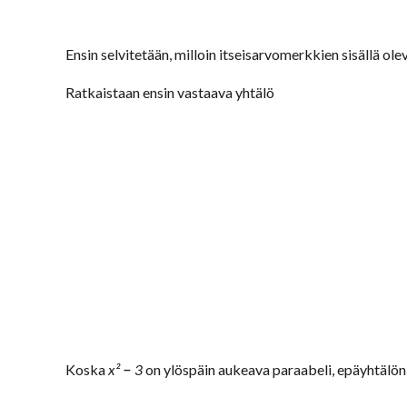
Ensin selvitetään, milloin itseisarvomerkkien sisällä ol
Ratkaistaan ensin vastaava yhtälö
–
Koska
x²
3
on ylöspäin aukeava paraabeli, epäyhtälön