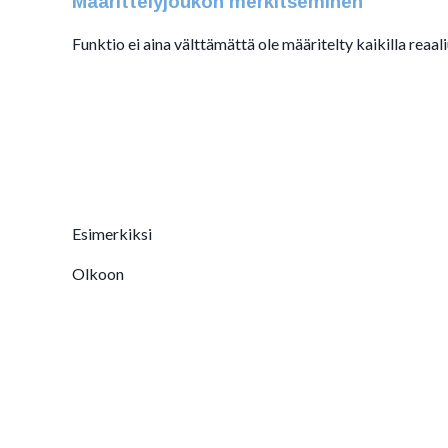
Määrittelyjoukon merkitseminen
Funktio ei aina välttämättä ole määritelty kaikilla reaal
Esimerkiksi
Olkoon