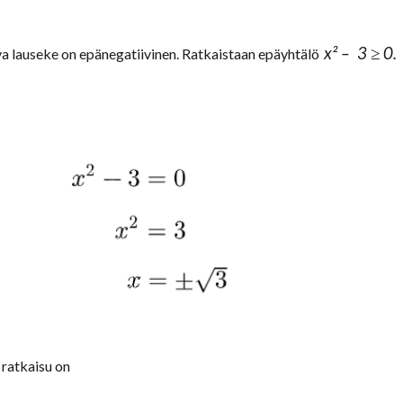
x² – 3 ≥ 0.
eva lauseke on epänegatiivinen. Ratkaistaan epäyhtälö
 ratkaisu on