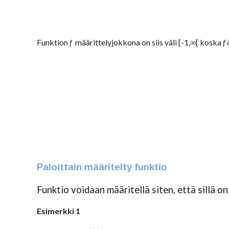
Funktion
f
määrittelyjokkona on siis väli [-1,∞[ koska
f
o
Paloittain määritelty funktio
Funktio voidaan määritellä siten, että sillä on
Esimerkki 1