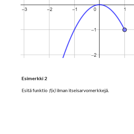
Esimerkki 2
Esitä funktio
f(x)
ilman itseisarvomerkkej
ä.